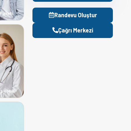
Paketi
Randevu Oluştur
Çağrı Merkezi
aş Üstü)