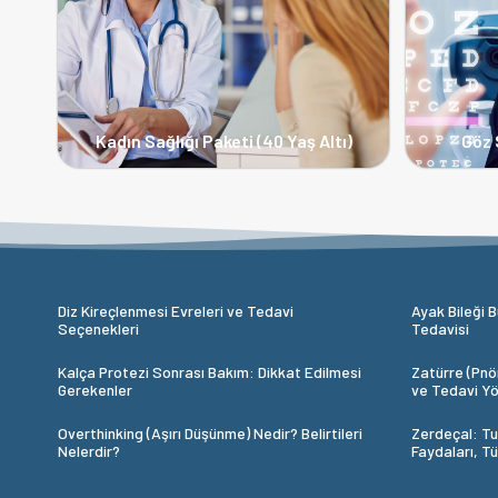
Kadın Sağlığı Paketi (40 Yaş Altı)
Göz 
Diz Kireçlenmesi Evreleri ve Tedavi
Ayak Bileği B
Seçenekleri
Tedavisi
Kalça Protezi Sonrası Bakım: Dikkat Edilmesi
Zatürre (Pnöm
Gerekenler
ve Tedavi Yö
Overthinking (Aşırı Düşünme) Nedir? Belirtileri
Zerdeçal: Tu
Nelerdir?
Faydaları, T