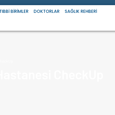
TIBBI BIRIMLER
DOKTORLAR
SAĞLIK REHBERI
 CheckUp
 Hastanesi CheckUp