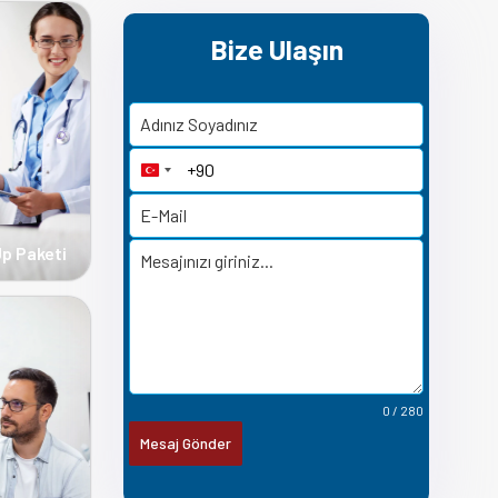
Bize Ulaşın
Turkey +90
Up Paketi
0 / 280
Mesaj Gönder