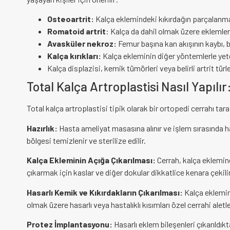
Osteoartrit:
Kalça eklemindeki kıkırdağın parçalanmas
Romatoid artrit
: Kalça da dahil olmak üzere eklemle
Avasküler nekroz:
Femur başına kan akışının kaybı, 
Kalça kırıkları:
Kalça ekleminin diğer yöntemlerle yeter
Kalça displazisi, kemik tümörleri veya belirli artrit türl
Total Kalça Artroplastisi Nasıl Yapılır
Total kalça artroplastisi tipik olarak bir ortopedi cerrahı tara
Hazırlık:
Hasta ameliyat masasına alınır ve işlem sırasında h
bölgesi temizlenir ve sterilize edilir.
Kalça Ekleminin Açığa Çıkarılması:
Cerrah, kalça eklemine
çıkarmak için kaslar ve diğer dokular dikkatlice kenara çekilir
Hasarlı Kemik ve Kıkırdakların Çıkarılması:
Kalça eklemini
olmak üzere hasarlı veya hastalıklı kısımları özel cerrahi aletler 
Protez İmplantasyonu:
Hasarlı eklem bileşenleri çıkarıldık