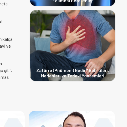
Edilmesi Gerekenler
metal,
at
n kalça
avi ve
ta
Zatürre (Pnömoni) Nedir? Belirtileri,
u gibi,
Nedenleri ve Tedavi Yöntemleri
ılması