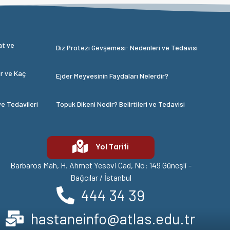
at ve
Diz Protezi Gevşemesi: Nedenleri ve Tedavisi
ir ve Kaç
Ejder Meyvesinin Faydaları Nelerdir?
ve Tedavileri
Topuk Dikeni Nedir? Belirtileri ve Tedavisi
Yol Tarifi
Barbaros Mah, H. Ahmet Yesevi Cad, No: 149 Güneşli -
Bağcılar / İstanbul
444 34 39
hastaneinfo@atlas.edu.tr