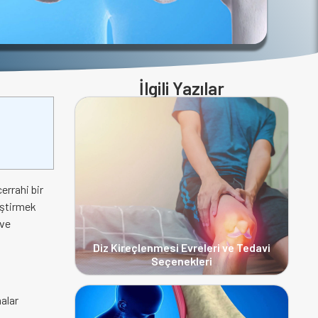
İlgili Yazılar
errahi bir
eştirmek
 ve
Diz Kireçlenmesi Evreleri ve Tedavi
Seçenekleri
malar