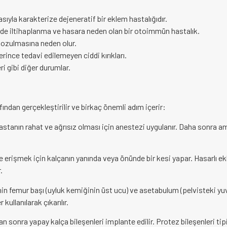
ıyla karakterize dejeneratif bir eklem hastalığıdır.
rde iltihaplanma ve hasara neden olan bir otoimmün hastalık.
bozulmasına neden olur.
ince tedavi edilemeyen ciddi kırıkları.
eri gibi diğer durumlar.
:
fından gerçekleştirilir ve birkaç önemli adım içerir:
astanın rahat ve ağrısız olması için anestezi uygulanır. Daha sonra a
 erişmek için kalçanın yanında veya önünde bir kesi yapar. Hasarlı e
.
n femur başı (uyluk kemiğinin üst ucu) ve asetabulum (pelvisteki yuv
kullanılarak çıkarılır.
tan sonra yapay kalça bileşenleri implante edilir. Protez bileşenleri tip