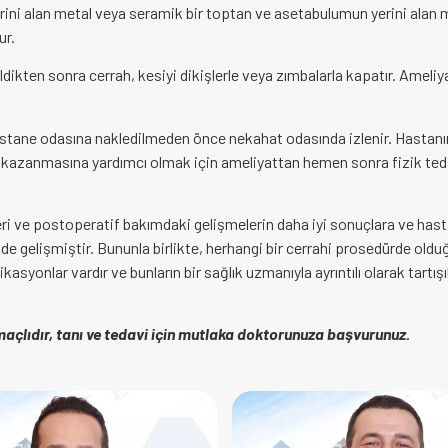
erini alan metal veya seramik bir toptan ve asetabulumun yerini alan 
ur.
ldikten sonra cerrah, kesiyi dikişlerle veya zımbalarla kapatır. Ameliy
stane odasına nakledilmeden önce nekahat odasında izlenir. Hastanı
n kazanmasına yardımcı olmak için ameliyattan hemen sonra fizik ted
leri ve postoperatif bakımdaki gelişmelerin daha iyi sonuçlara ve has
e gelişmiştir. Bununla birlikte, herhangi bir cerrahi prosedürde olduğ
likasyonlar vardır ve bunların bir sağlık uzmanıyla ayrıntılı olarak tartış
açlıdır, tanı ve tedavi için mutlaka doktorunuza başvurunuz.