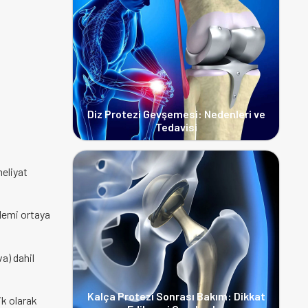
Diz Protezi Gevşemesi: Nedenleri ve
Tedavisi
meliyat
klemi ortaya
a) dahil
Kalça Protezi Sonrası Bakım: Dikkat
ik olarak