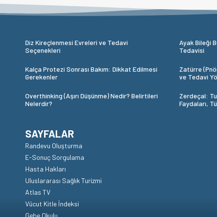
Diz Kireçlenmesi Evreleri ve Tedavi
Ayak Bileği B
Seçenekleri
Tedavisi
Kalça Protezi Sonrası Bakım: Dikkat Edilmesi
Zatürre (Pnöm
Gerekenler
ve Tedavi Yö
Overthinking (Aşırı Düşünme) Nedir? Belirtileri
Zerdeçal: Tu
Nelerdir?
Faydaları, T
SAYFALAR
Randevu Oluşturma
E-Sonuç Sorgulama
Hasta Hakları
Uluslararası Sağlık Turizmi
Atlas TV
Vücut Kitle İndeksi
Gebe Okulu