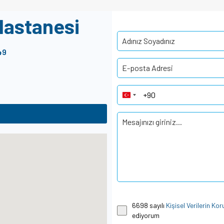
Hastanesi
49
Turkey +90
6698 sayılı
Kişisel Verilerin K
ediyorum