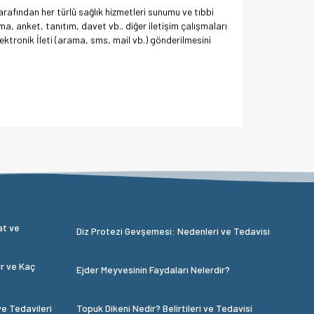
rafından her türlü sağlık hizmetleri sunumu ve tıbbi
ma, anket, tanıtım, davet vb.. diğer iletişim çalışmaları
ktronik İleti (arama, sms, mail vb.) gönderilmesini
at ve
Diz Protezi Gevşemesi: Nedenleri ve Tedavisi
ir ve Kaç
Ejder Meyvesinin Faydaları Nelerdir?
ve Tedavileri
Topuk Dikeni Nedir? Belirtileri ve Tedavisi