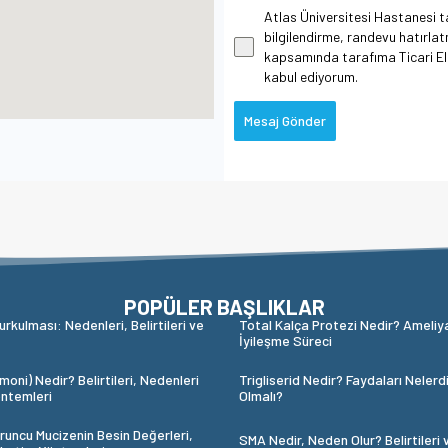
Atlas Üniversitesi Hastanesi ta
bilgilendirme, randevu hatırlat
kapsamında tarafıma Ticari Ele
kabul ediyorum.
Mesaj Gönder
POPÜLER BAŞLIKLAR
urkulması: Nedenleri, Belirtileri ve
Total Kalça Protezi Nedir? Ameliy
İyileşme Süreci
oni) Nedir? Belirtileri, Nedenleri
Trigliserid Nedir? Faydaları Nelerd
ntemleri
Olmalı?
runcu Mucizenin Besin Değerleri,
SMA Nedir, Neden Olur? Belirtileri 