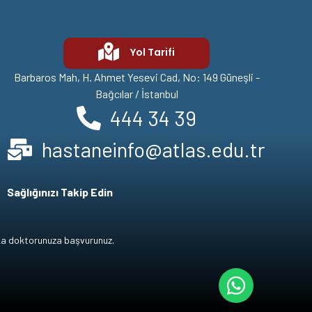
Yol Tarifi
Barbaros Mah, H. Ahmet Yesevi Cad, No: 149 Güneşli -
Bağcılar / İstanbul
444 34 39
hastaneinfo@atlas.edu.tr
Sağlığınızı Takip Edin
laka doktorunuza başvurunuz.