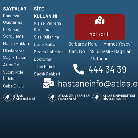
SAYFALAR
SITE
Randevu
KULLANIMI
Oluşturma
Kişisel Verilerin
E-Sonuç
Korunması
Yol Tarifi
Sorgulama
Site Kullanımı
Hasta Hakları
Barbaros Mah, H. Ahmet Yesevi
Çerez Kullanımı
Uluslararası
Cad, No: 149 Güneşli - Bağcılar
Bizden Haberler
Sağlık Turizmi
/ İstanbul
Doktorlar
Atlas TV
444 34 39
Tıbbi Birimler
Vücut Kitle
Sağlık Rehberi
İndeksi
hastaneinfo@atlas.e
Gebe Okulu