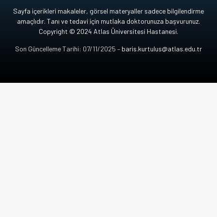
Sayfa içerikleri makaleler, görsel materyaller sadece bilgilendirme
amaçlıdır. Tanı ve tedavi için mutlaka doktorunuza başvurunuz.
Copyright © 2024 Atlas Üniversitesi Hastanesi.
Son Güncelleme Tarihi: 07/11/2025 –
baris.kurtulus@atlas.edu.tr