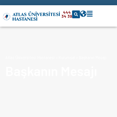
444
34 39
Atlas Üniversitesi Hastanesi
>
Kurumsal
>
Başkanın Mesajı
Başkanın Mesajı