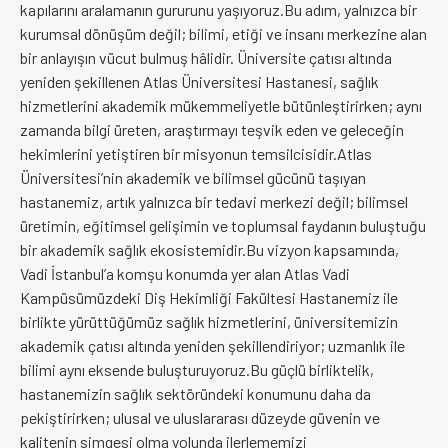
kapılarını aralamanın gururunu yaşıyoruz.Bu adım, yalnızca bir
kurumsal dönüşüm değil; bilimi, etiği ve insanı merkezine alan
bir anlayışın vücut bulmuş hâlidir. Üniversite çatısı altında
yeniden şekillenen Atlas Üniversitesi Hastanesi, sağlık
hizmetlerini akademik mükemmeliyetle bütünleştirirken; aynı
zamanda bilgi üreten, araştırmayı teşvik eden ve geleceğin
hekimlerini yetiştiren bir misyonun temsilcisidir.Atlas
Üniversitesi’nin akademik ve bilimsel gücünü taşıyan
hastanemiz, artık yalnızca bir tedavi merkezi değil; bilimsel
üretimin, eğitimsel gelişimin ve toplumsal faydanın buluştuğu
bir akademik sağlık ekosistemidir.Bu vizyon kapsamında,
Vadi İstanbul’a komşu konumda yer alan Atlas Vadi
Kampüsümüzdeki Diş Hekimliği Fakültesi Hastanemiz ile
birlikte yürüttüğümüz sağlık hizmetlerini, üniversitemizin
akademik çatısı altında yeniden şekillendiriyor; uzmanlık ile
bilimi aynı eksende buluşturuyoruz.Bu güçlü birliktelik,
hastanemizin sağlık sektöründeki konumunu daha da
pekiştirirken; ulusal ve uluslararası düzeyde güvenin ve
kalitenin simgesi olma yolunda ilerlememizi