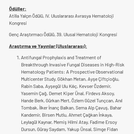
Ödüller:
Atilla Yalçın Ödülü, IV. Uluslararası Avrasya Hematoloji
Kongresi
Genç Araştırmacı Ödülü, 39. Ulusal Hematoloji Kongresi
Araştırma ve Yayınlar (Uluslararası):
Antifungal Prophylaxis and Treatment of
Breakthrough Invasive Fungal Diseases in High-Risk
Hematology Patients: A Prospective Observational
Multicenter Study. Gökhan Metan, Ayşe Çiftçioğlu,
Rabin Saba, Ayşegül Ulu Kılıç, Kevser Özdemir,
Yasemin Çağ, Demet Kiper Ünal, Firdevs Aksoy,
Hande Berk, Gürkan Mert, Özlem Güzel Tunçcan, Anıl
Tombak, İlker İnanç Balkan, Sema Alp Çavuş, Bahar
Kandemir, Birsen Mutlu, Ahmet Çağkan İnkaya,
Leylagül Kaynar, Memiş Hilmi Atay, Fadime Ersoy
Dursun, Güray Saydam, Yakup Ünsal, Simge Fidan