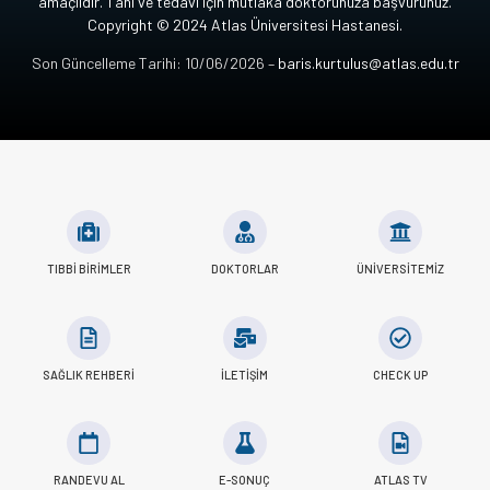
amaçlıdır. Tanı ve tedavi için mutlaka doktorunuza başvurunuz.
Copyright © 2024 Atlas Üniversitesi Hastanesi.
Son Güncelleme Tarihi: 10/06/2026 –
baris.kurtulus@atlas.edu.tr
TIBBI BIRIMLER
DOKTORLAR
ÜNIVERSITEMIZ
SAĞLIK REHBERI
İLETIŞIM
CHECK UP
RANDEVU AL
E-SONUÇ
ATLAS TV