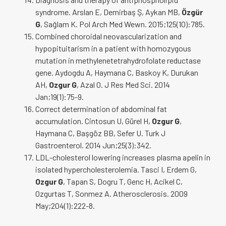
syndrome. Arslan E, Demirbaş Ş, Aykan MB,
Özgür
G
, Sağlam K. Pol Arch Med Wewn. 2015;125(10):785.
Combined choroidal neovascularization and
hypopituitarism in a patient with homozygous
mutation in methylenetetrahydrofolate reductase
gene. Aydogdu A, Haymana C, Baskoy K, Durukan
AH,
Ozgur G
, Azal O. J Res Med Sci. 2014
Jan;19(1):75-9.
Correct determination of abdominal fat
accumulation. Cintosun U, Gürel H,
Ozgur G
,
Haymana C, Başgöz BB, Sefer U. Turk J
Gastroenterol. 2014 Jun;25(3):342.
LDL-cholesterol lowering increases plasma apelin in
isolated hypercholesterolemia. Tasci I, Erdem G,
Ozgur G
, Tapan S, Dogru T, Genc H, Acikel C,
Ozgurtas T, Sonmez A. Atherosclerosis. 2009
May;204(1):222-8.