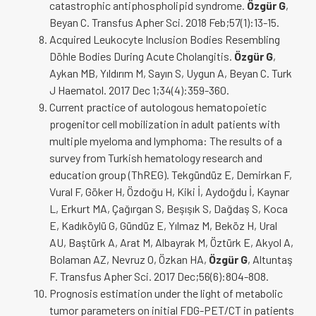
catastrophic antiphospholipid syndrome.
Özgür G
,
Beyan C. Transfus Apher Sci. 2018 Feb;57(1):13-15.
Acquired Leukocyte Inclusion Bodies Resembling
Döhle Bodies During Acute Cholangitis.
Özgür G
,
Aykan MB, Yıldırım M, Sayın S, Uygun A, Beyan C. Turk
J Haematol. 2017 Dec 1;34(4):359-360.
Current practice of autologous hematopoietic
progenitor cell mobilization in adult patients with
multiple myeloma and lymphoma: The results of a
survey from Turkish hematology research and
education group (ThREG). Tekgündüz E, Demirkan F,
Vural F, Göker H, Özdoğu H, Kiki İ, Aydoğdu İ, Kaynar
L, Erkurt MA, Çağırgan S, Beşışık S, Dağdaş S, Koca
E, Kadıköylü G, Gündüz E, Yılmaz M, Beköz H, Ural
AU, Baştürk A, Arat M, Albayrak M, Öztürk E, Akyol A,
Bolaman AZ, Nevruz O, Özkan HA,
Özgür G
, Altuntaş
F. Transfus Apher Sci. 2017 Dec;56(6):804-808.
Prognosis estimation under the light of metabolic
tumor parameters on initial FDG-PET/CT in patients