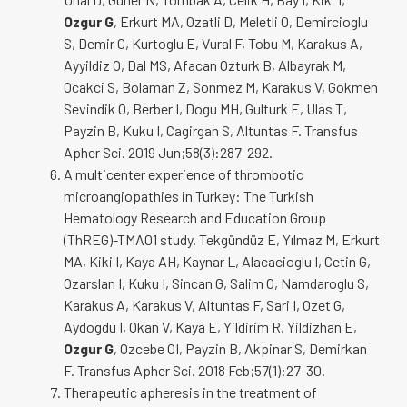
Ozgur G
, Erkurt MA, Ozatli D, Meletli O, Demircioglu
S, Demir C, Kurtoglu E, Vural F, Tobu M, Karakus A,
Ayyildiz O, Dal MS, Afacan Ozturk B, Albayrak M,
Ocakci S, Bolaman Z, Sonmez M, Karakus V, Gokmen
Sevindik O, Berber I, Dogu MH, Gulturk E, Ulas T,
Payzin B, Kuku I, Cagirgan S, Altuntas F. Transfus
Apher Sci. 2019 Jun;58(3):287-292.
A multicenter experience of thrombotic
microangiopathies in Turkey: The Turkish
Hematology Research and Education Group
(ThREG)-TMA01 study. Tekgündüz E, Yılmaz M, Erkurt
MA, Kiki I, Kaya AH, Kaynar L, Alacacioglu I, Cetin G,
Ozarslan I, Kuku I, Sincan G, Salim O, Namdaroglu S,
Karakus A, Karakus V, Altuntas F, Sari I, Ozet G,
Aydogdu I, Okan V, Kaya E, Yildirim R, Yildizhan E,
Ozgur G
, Ozcebe OI, Payzin B, Akpinar S, Demirkan
F. Transfus Apher Sci. 2018 Feb;57(1):27-30.
Therapeutic apheresis in the treatment of