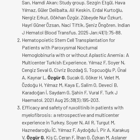
Sarı, Hamdi Akan; Study group. Sezgin Etgül, Hava
Yılmaz, Güler Delibalta, Ali Keskin, Erdal Kurtoğlu,
Nergiz Erkut, Gökhan Özgür, Zübeyde Nur Özkurt,
Hayri Güner Özsan, Naci Tiftik, Şeniz Öngören. Indian
J Hematol Blood Transfus. 2025 Jan;41(1):75-88.
Hematopoietic Stem Cell Transplantation for
Patients with Paroxysmal Nocturnal
Hemoglobinuria with or without Aplastic Anemia: A
Multicenter Turkish Experience. Yılmaz F, Soyer N,
Cengiz Seval G, Civriz Bozdağ S, Topcuoğlu P, Ünal
A, Kaynar L,
Özgür G
, Sucak G, Göker H, Velet M,
Özdoğu H, Yılmaz M, Kaya E, Salim O, Deveci B,
Karadoğan İ, Saydam G, Şahin F, Vural F. Turk J
Haematol. 2021 Aug 25;38(3):195-203.
Efficacy and safety of ruxolitinib in patients with
myelofibrosis: a retrospective and multicenter
experience in Turkey. Soyer N, Ali R, Turgut M,
Haznedaroğlu İC, Yılmaz F, Aydoğdu İ, Pir A, Karakuş
V,
Özgür G
, Kiş C, Ceran F, İlhan G, Özkan M, Aslaner