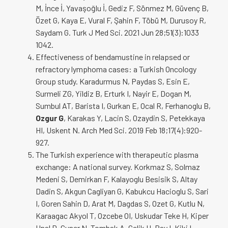
M, İnce İ, Yavaşoğlu İ, Gediz F, Sönmez M, Güvenç B,
Özet G, Kaya E, Vural F, Şahin F, Töbü M, Durusoy R,
Saydam G. Turk J Med Sci. 2021 Jun 28;51(3):1033
1042.
Effectiveness of bendamustine in relapsed or
refractory lymphoma cases: a Turkish Oncology
Group study. Karadurmus N, Paydas S, Esin E,
Surmeli ZG, Yildiz B, Erturk I, Nayir E, Dogan M,
Sumbul AT, Barista I, Gurkan E, Ocal R, Ferhanoglu B,
Ozgur G
, Karakas Y, Lacin S, Ozaydin S, Petekkaya
HI, Uskent N. Arch Med Sci. 2019 Feb 18;17(4):920-
927.
The Turkish experience with therapeutic plasma
exchange: A national survey. Korkmaz S, Solmaz
Medeni S, Demirkan F, Kalayoglu Besisik S, Altay
Dadin S, Akgun Cagliyan G, Kabukcu Hacioglu S, Sari
I, Goren Sahin D, Arat M, Dagdas S, Ozet G, Kutlu N,
Karaagac Akyol T, Ozcebe OI, Uskudar Teke H, Kiper
Unal D, Guner N, Tombak A, Celik H, Bay I, Kiki I,