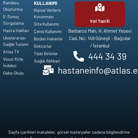
Randevu
KULLANIMI
Oluşturma
Kişisel Verilerin
E-Sonuç
Korunması
Yol Tarifi
Sorgulama
Site Kullanımı
Hasta Hakları
Barbaros Mah, H. Ahmet Yesevi
Çerez Kullanımı
Uluslararası
Cad, No: 149 Güneşli - Bağcılar
Bizden Haberler
Sağlık Turizmi
/ İstanbul
Doktorlar
Atlas TV
444 34 39
Tıbbi Birimler
Vücut Kitle
Sağlık Rehberi
İndeksi
hastaneinfo@atlas.e
Gebe Okulu
Sayfa içerikleri makaleler, görsel materyaller sadece bilgilendirme