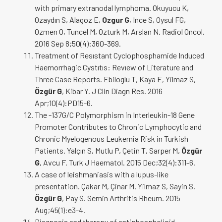
with primary extranodal lymphoma. Okuyucu K,
Ozaydın S, Alagoz E,
Ozgur G
, Ince S, Oysul FG,
Ozmen O, Tuncel M, Ozturk M, Arslan N. Radiol Oncol.
2016 Sep 8;50(4):360-369.
Treatment of Resıstant Cyclophosphamide Induced
Haemorrhagic Cystıtıs: Revıew of Literature and
Three Case Reports. Ebiloglu T, Kaya E, Yilmaz S,
Özgür G
, Kibar Y. J Clin Diagn Res. 2016
Apr;10(4):PD15-6.
The -137G/C Polymorphism in Interleukin-18 Gene
Promoter Contributes to Chronic Lymphocytic and
Chronic Myelogenous Leukemia Risk in Turkish
Patients. Yalçın S, Mutlu P, Çetin T, Sarper M,
Özgür
G
, Avcu F. Turk J Haematol. 2015 Dec;32(4):311-6.
A case of leishmaniasis with a lupus-like
presentation. Çakar M, Çinar M, Yilmaz S, Sayin S,
Özgür G
, Pay S. Semin Arthritis Rheum. 2015
Aug;45(1):e3-4.
Diagnosis and therapy of antiphospholipid