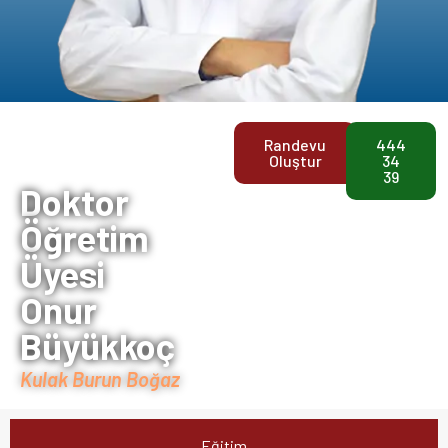
Anasayfa
>
Doktorlar
>
Onur
Randevu
444
Büyükkoç
Oluştur
34
39
Doktor
Öğretim
Üyesi
Onur
Büyükkoç
Kulak Burun Boğaz
Eğitim