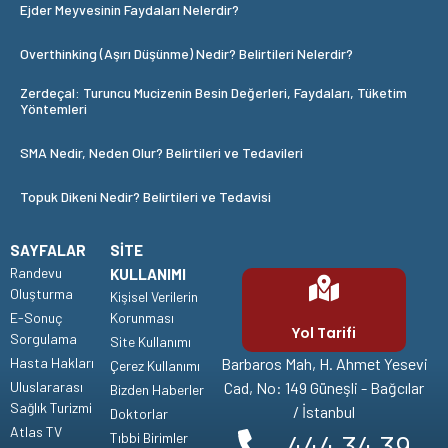
Ejder Meyvesinin Faydaları Nelerdir?
Overthinking (Aşırı Düşünme) Nedir? Belirtileri Nelerdir?
Zerdeçal: Turuncu Mucizenin Besin Değerleri, Faydaları, Tüketim
Yöntemleri
SMA Nedir, Neden Olur? Belirtileri ve Tedavileri
Topuk Dikeni Nedir? Belirtileri ve Tedavisi
SAYFALAR
SITE
Randevu
KULLANIMI
Oluşturma
Kişisel Verilerin
E-Sonuç
Korunması
Yol Tarifi
Sorgulama
Site Kullanımı
Hasta Hakları
Barbaros Mah, H. Ahmet Yesevi
Çerez Kullanımı
Uluslararası
Cad, No: 149 Güneşli - Bağcılar
Bizden Haberler
Sağlık Turizmi
/ İstanbul
Doktorlar
Atlas TV
444 34 39
Tıbbi Birimler