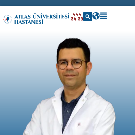
444
34 39