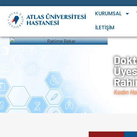
KURUMSAL
İLETIŞIM
Anasayfa
Dokt
Üyes
Rahi
Kadın Ha