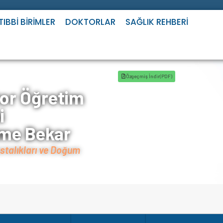
TIBBI BIRIMLER
DOKTORLAR
SAĞLIK REHBERI
>
Doktorlar
>
Rahime Bekar
Özgeçmiş İndir(PDF)
or Öğretim
i
me Bekar
stalıkları ve Doğum