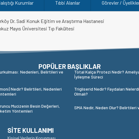
alıştığı Kurumlar
Tıbbi Alanlar
Görevler / Üyelikle
ırköy Dr. Sadi Konuk Eğitim ve Araştırma Hastanesi
uz Mayıs Üniversitesi Tıp Fakültesi
POPÜLER BAŞLIKLAR
urkulması: Nedenleri, Belirtileri ve
Total Kalça Protezi Nedir? Ameliy
İyileşme Süreci
oni) Nedir? Belirtileri, Nedenleri
Trigliserid Nedir? Faydaları Nelerd
ntemleri
Olmalı?
runcu Mucizenin Besin Değerleri,
SMA Nedir, Neden Olur? Belirtileri 
üketim Yöntemleri
SITE KULLANIMI
Kişisel Verilerin Korunması