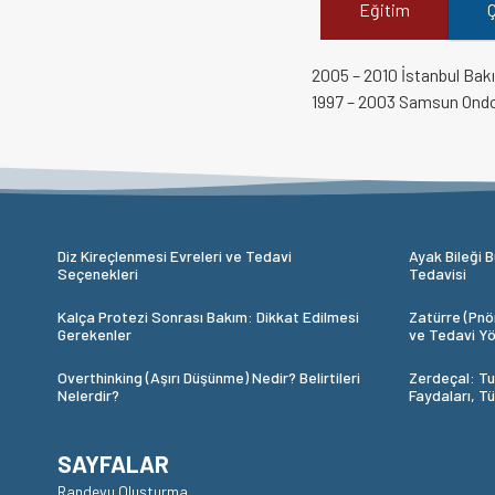
Eğitim
Ç
2005 – 2010 İstanbul Bak
1997 – 2003 Samsun Ondok
Diz Kireçlenmesi Evreleri ve Tedavi
Ayak Bileği B
Seçenekleri
Tedavisi
Kalça Protezi Sonrası Bakım: Dikkat Edilmesi
Zatürre (Pnöm
Gerekenler
ve Tedavi Yö
Overthinking (Aşırı Düşünme) Nedir? Belirtileri
Zerdeçal: Tu
Nelerdir?
Faydaları, T
SAYFALAR
Randevu Oluşturma