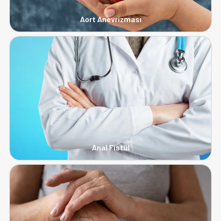
Aort Anevrizması
Anal Fistül