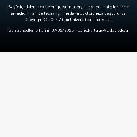
Sayfa içerikleri makaleler, görsel materyaller sadece bilgilendirme
amaçlıdır. Tanı ve tedavi için mutlaka doktorunuza başvurunuz.
Copyright © 2024 Atlas Üniversitesi Hastanesi.
Son Güncelleme Tarihi: 07/02/2025 –
baris.kurtulus@atlas.edu.tr