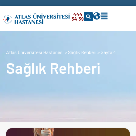
444
34 39
Atlas Üniversitesi Hastanesi
>
Sağlık Rehberi
>
Sayfa 4
Sağlık Rehberi