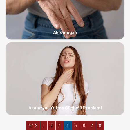
Akromegali
Akalazya- Yutma Güçlüğü Problemi
4 / 12
1
2
3
4
5
6
7
8