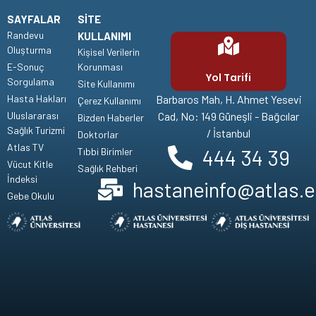
SAYFALAR
SITE
Randevu
KULLANIMI
Oluşturma
Kişisel Verilerin
E-Sonuç
Korunması
Yol Tarifi
Sorgulama
Site Kullanımı
Hasta Hakları
Barbaros Mah, H. Ahmet Yesevi
Çerez Kullanımı
Uluslararası
Cad, No: 149 Güneşli - Bağcılar
Bizden Haberler
Sağlık Turizmi
/ İstanbul
Doktorlar
Atlas TV
444 34 39
Tıbbi Birimler
Vücut Kitle
Sağlık Rehberi
İndeksi
hastaneinfo@atlas.e
Gebe Okulu