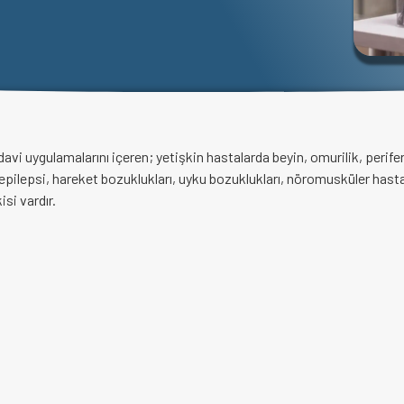
edavi uygulamalarını içeren; yetişkin hastalarda beyin, omurilik, perifer
pilepsi, hareket bozuklukları, uyku bozuklukları, nöromusküler hastal
isi vardır.