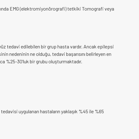
anısında EMG (elektromiyonörografi) tetkiki Tomografi veya
 yüz tedavi edilebilen bir grup hasta vardır. Ancak epilepsi
inin nedeninin ne olduğu, tedavi başarısını belirleyen en
baca %25-30’luk bir grubu oluşturmaktadır.
laç tedavisi uygulanan hastaların yaklaşık %45 ile %65