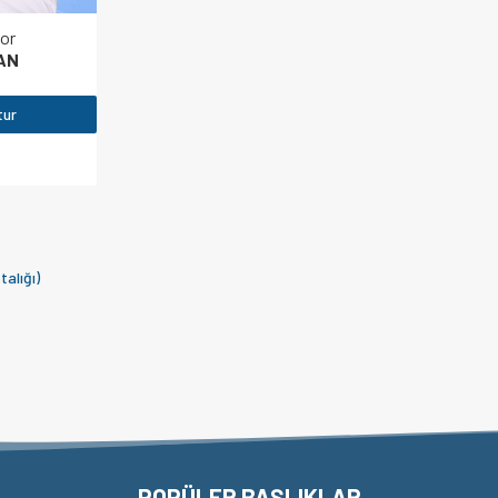
or
AN
tur
alığı)
POPÜLER BAŞLIKLAR