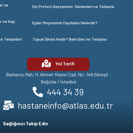
at ve
Diz Protezi Gevşemesi: Nedenleri ve Tedavisi
ir ve Kaç
Ejder Meyvesinin Faydaları Nelerdir?
ve Tedavileri
Topuk Dikeni Nedir? Belirtileri ve Tedavisi
Yol Tarifi
Barbaros Mah, H. Ahmet Yesevi Cad, No: 149 Güneşli -
Bağcılar / İstanbul
444 34 39
hastaneinfo@atlas.edu.tr
Sağlığınızı Takip Edin