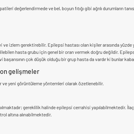
patileri değerlendirmede ve bel, boyun fıtığı gibi ağrılı durumların t
avi ve izlem gerektirebilir. Epilepsi hastası olan kişiler arasında yüzde
ilebilen hasta grubu için genel bir oran vermek doğru değildir. Epileps
vi başarısının çok düşük olduğu bir grup hasta da vardır ki bunlar ka
son gelişmeler
lar ve yeni görüntüleme yöntemleri olarak özetlenebilir.
apılmaktadır; gereklilik halinde epilepsi cerrahisi yapılabilmektedir. İ
trol altına alınabilmektedir.